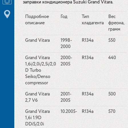
заправки кондиционера Suzuki Grand Vitara.
Подробное
Год
Тип
Вес
описание
хладагента
фреона,
грамм
Grand Vitara
1998-
R134a
550
2000
Grand Vitara
2000-
R134a
440
1,6i/2,0i/2,5i/2,0
2005
D Turbo
Seiko/Denso
compressor
Grand Vitara
2001-
R134a
500
2,7 V6
2005
Grand Vitara
10.2005-
R134a
570
1,6i 1.9D
DDiS/2.0i