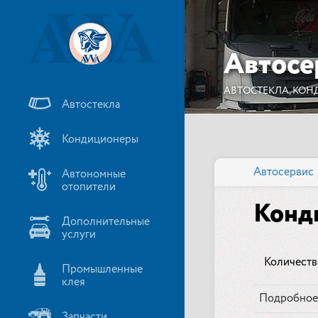
Автосе
АВТОСТЕКЛА, КОН
Автостекла
Кондиционеры
Автосервис
Автономные
отопители
Конди
Дополнительные
услуги
Количеств
Промышленные
клея
Подробное
Запчасти