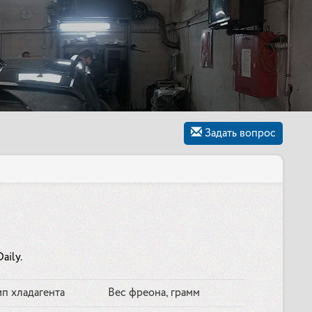
Задать вопрос
aily.
ип хладагента
Вес фреона, грамм