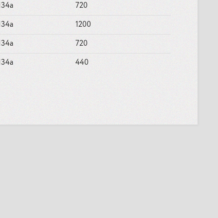
134a
720
134a
1200
134a
720
134a
440