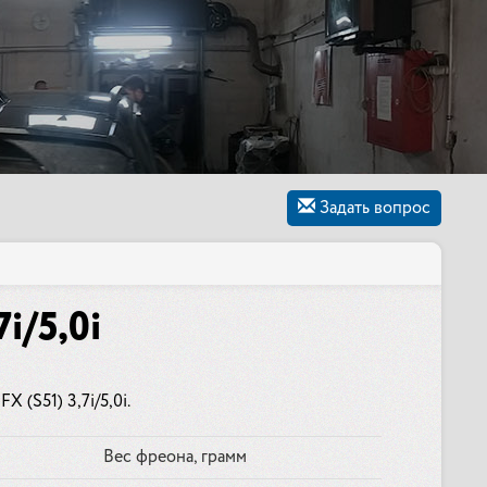
Задать вопрос
i/5,0i
 (S51) 3,7i/5,0i.
Вес фреона, грамм