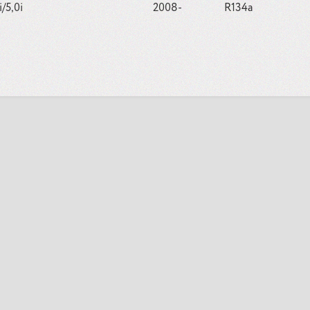
i/5,0i
2008-
R134a