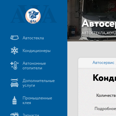
Автосе
АВТОСТЕКЛА, КОН
Автостекла
Кондиционеры
Автосервис
Автономные
отопители
Конди
Дополнительные
услуги
Количество
Промышленные
клея
Подробное
Запчасти