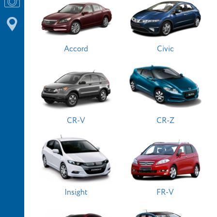
Accord
Civic
CR-V
CR-Z
Insight
FR-V