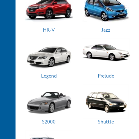
HR-V
Jazz
Legend
Prelude
S2000
Shuttle